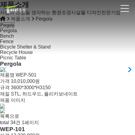
제품소개
사람과 환경을 생각하는 환경조경시설물 디자인전문기업
제품소개
Pergola
Pergola
Pergola
Bench
Fence
Bicycle Shelter & Stand
Recycle House
Picnic Table
Pergola
제품명
WEP-501
가격
10,010,000원
규격
3600*3000*H3150
재질
STL, 하드우드, 폴리카보네이트
제품 이미지
목록으로
total
34
건
1
페이지
34
WEP-101