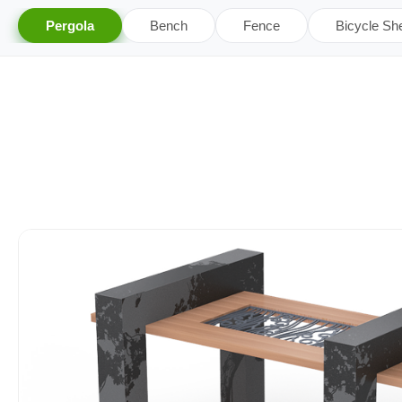
Pergola
Bench
Fence
Bicycle She