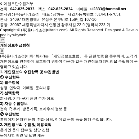
이메일무단수집거부
전화 :
042-825-2833
팩스 :
042-825-2834
이메일 :
ul2833@hanmail.net
회사명 : (주)울타리조경 대표 : 정하운 사업자등록번호 : 314-81-67651
본사 : 34097 대전광역시 유성구 은구비로 156번길 107-10
공장 : 30067 세종특별자치시 연동면 황우재길 22-9 (명학리 223-2)
Copyright © (주)울타리조경(ultarils.com). All Rights Reserved. Designed & Develo
ped by
whyweb
.
개인정보취급방침
(주)울타리조경(이하 ‘회사’)는 「개인정보보호법」 등 관련 법령을 준수하며, 고객의
개인정보를 안전하게 보호하기 위하여 다음과 같은 개인정보처리방침을 수립하여 운
영하고 있습니다.
1. 개인정보의 수집항목 및 수집방법
① 수집항목
1) 필수항목
성명, 연락처, 이메일, 문의내용
2) 선택항목
회사명, 기타 문의 관련 추가 정보
3) 자동 수집정보
접속 IP, 쿠키, 방문기록, 브라우저 정보 등
② 수집방법
홈페이지 온라인 문의, 전화 상담, 이메일 문의 등을 통해 수집됩니다.
2. 개인정보의 수집 및 이용목적
온라인 문의 접수 및 상담 진행
문의사항 확인 및 답변 제공