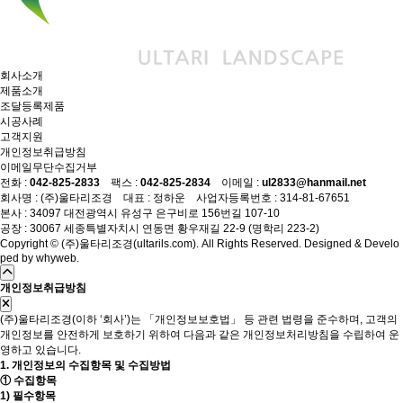
회사소개
제품소개
조달등록제품
시공사례
고객지원
개인정보취급방침
이메일무단수집거부
전화 :
042-825-2833
팩스 :
042-825-2834
이메일 :
ul2833@hanmail.net
회사명 : (주)울타리조경 대표 : 정하운 사업자등록번호 : 314-81-67651
본사 : 34097 대전광역시 유성구 은구비로 156번길 107-10
공장 : 30067 세종특별자치시 연동면 황우재길 22-9 (명학리 223-2)
Copyright © (주)울타리조경(ultarils.com). All Rights Reserved. Designed & Develo
ped by
whyweb
.
개인정보취급방침
(주)울타리조경(이하 ‘회사’)는 「개인정보보호법」 등 관련 법령을 준수하며, 고객의
개인정보를 안전하게 보호하기 위하여 다음과 같은 개인정보처리방침을 수립하여 운
영하고 있습니다.
1. 개인정보의 수집항목 및 수집방법
① 수집항목
1) 필수항목