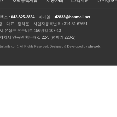
개
조달등록제품
시공사례
고객지원
개인정보
스 :
042-825-2834
이메일 :
ul2833@hanmail.net
 대표 : 정하운 사업자등록번호 : 314-81-67651
역시 유성구 은구비로 156번길 107-10
별자치시 연동면 황우재길 22-9 (명학리 223-2)
arils.com). All Rights Reserved. Designed & Developed by
whyweb
.