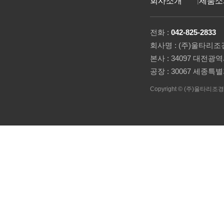
회사소개
제품소
전화 :
042-825-2833
팩
회사명 : (주)울타리조경
본사 : 34097 대전광
공장 : 30067 세종특
Copyright © (주)울타리조경(ult