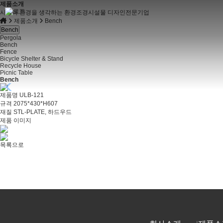
제품소개
사람과 환경을 생각하는 환경조경시설물 디자인전문기업
제품소개
Bench
Bench
Pergola
Bench
Fence
Bicycle Shelter & Stand
Recycle House
Picnic Table
Bench
제품명
ULB-121
규격
2075*430*H607
재질
STL-PLATE, 하드우드
제품 이미지
목록으로