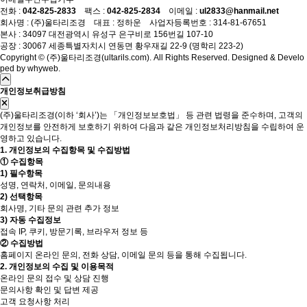
전화 :
042-825-2833
팩스 :
042-825-2834
이메일 :
ul2833@hanmail.net
회사명 : (주)울타리조경 대표 : 정하운 사업자등록번호 : 314-81-67651
본사 : 34097 대전광역시 유성구 은구비로 156번길 107-10
공장 : 30067 세종특별자치시 연동면 황우재길 22-9 (명학리 223-2)
Copyright © (주)울타리조경(ultarils.com). All Rights Reserved. Designed & Develo
ped by
whyweb
.
개인정보취급방침
(주)울타리조경(이하 ‘회사’)는 「개인정보보호법」 등 관련 법령을 준수하며, 고객의
개인정보를 안전하게 보호하기 위하여 다음과 같은 개인정보처리방침을 수립하여 운
영하고 있습니다.
1. 개인정보의 수집항목 및 수집방법
① 수집항목
1) 필수항목
성명, 연락처, 이메일, 문의내용
2) 선택항목
회사명, 기타 문의 관련 추가 정보
3) 자동 수집정보
접속 IP, 쿠키, 방문기록, 브라우저 정보 등
② 수집방법
홈페이지 온라인 문의, 전화 상담, 이메일 문의 등을 통해 수집됩니다.
2. 개인정보의 수집 및 이용목적
온라인 문의 접수 및 상담 진행
문의사항 확인 및 답변 제공
고객 요청사항 처리