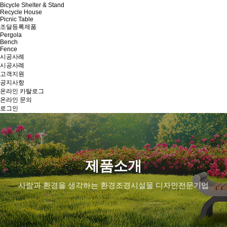
Bicycle Shelter & Stand
Recycle House
Picnic Table
조달등록제품
Pergola
Bench
Fence
시공사례
시공사례
고객지원
공지사항
온라인 카탈로그
온라인 문의
로그인
제품소개
사람과 환경을 생각하는 환경조경시설물 디자인전문기업