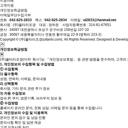
시공사례
고객지원
개인정보취급방침
이메일무단수집거부
전화 :
042-825-2833
팩스 :
042-825-2834
이메일 :
ul2833@hanmail.net
회사명 : (주)울타리조경 대표 : 정하운 사업자등록번호 : 314-81-67651
본사 : 34097 대전광역시 유성구 은구비로 156번길 107-10
공장 : 30067 세종특별자치시 연동면 황우재길 22-9 (명학리 223-2)
Copyright © (주)울타리조경(ultarils.com). All Rights Reserved. Designed & Develo
개인정보취급방침
(주)울타리조경(이하 ‘회사’)는 「개인정보보호법」 등 관련 법령을 준수하며, 고
1. 개인정보의 수집항목 및 수집방법
① 수집항목
1) 필수항목
성명, 연락처, 이메일, 문의내용
2) 선택항목
회사명, 기타 문의 관련 추가 정보
3) 자동 수집정보
접속 IP, 쿠키, 방문기록, 브라우저 정보 등
② 수집방법
홈페이지 온라인 문의, 전화 상담, 이메일 문의 등을 통해 수집됩니다.
2. 개인정보의 수집 및 이용목적
온라인 문의 접수 및 상담 진행
문의사항 확인 및 답변 제공
고객 요청사항 처리