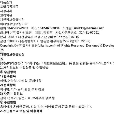
제품소개
조달등록제품
시공사례
고객지원
개인정보취급방침
이메일무단수집거부
전화 :
042-825-2833
팩스 :
042-825-2834
이메일 :
ul2833@hanmail.net
회사명 : (주)울타리조경 대표 : 정하운 사업자등록번호 : 314-81-67651
본사 : 34097 대전광역시 유성구 은구비로 156번길 107-10
공장 : 30067 세종특별자치시 연동면 황우재길 22-9 (명학리 223-2)
Copyright © (주)울타리조경(ultarils.com). All Rights Reserved. Designed & Develo
개인정보취급방침
(주)울타리조경(이하 ‘회사’)는 「개인정보보호법」 등 관련 법령을 준수하며, 고
1. 개인정보의 수집항목 및 수집방법
① 수집항목
1) 필수항목
성명, 연락처, 이메일, 문의내용
2) 선택항목
회사명, 기타 문의 관련 추가 정보
3) 자동 수집정보
접속 IP, 쿠키, 방문기록, 브라우저 정보 등
② 수집방법
홈페이지 온라인 문의, 전화 상담, 이메일 문의 등을 통해 수집됩니다.
2. 개인정보의 수집 및 이용목적