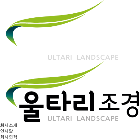
열람중
회사소개
인사말
회사연혁