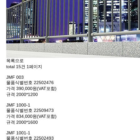
목록으로
total
15
건
1
페이지
JMF 003
물품식별번호
22502476
가격
390,000원(VAT포함)
규격
2000*1200
JMF 1000-1
물품식별번호
22509473
가격
834,000원(VAT포함)
규격
2000*1600
JMF 1001-1
물품식별번호
22502493